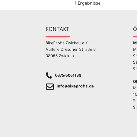
1 Ergebnisse
KONTAKT
Ö
BikeProfis Zwickau e.K.
M
Äußere Dresdner Straße 8
M
08066 Zwickau
9:
S
9:
0375/6061139
O
info@bikeprofis.de
M
10
S
9: