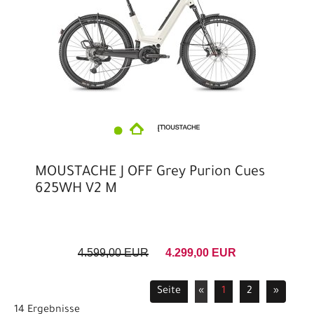
MOUSTACHE J OFF Grey Purion Cues
625WH V2 M
4.599,00 EUR
4.299,00 EUR
Seite
«
1
2
»
14 Ergebnisse