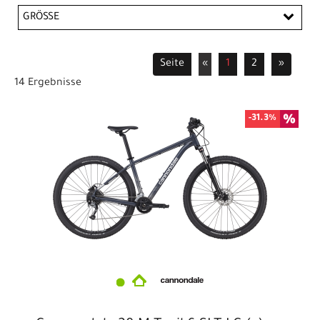
Moustache
SCOTT
E-City/Urban
E-Cross/Trekking
E-MTB
GRÖSSE
Hardtails
Kinderräder
12``
27,5``
28``
29``
Seite
«
1
2
»
14 Ergebnisse
-31.3%