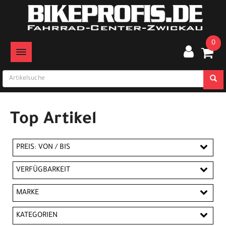
0
TOGGLE NAVIGATION
Top Artikel
PREIS: VON / BIS
EUR
VERFÜGBARKEIT
EUR
MARKE
Cannondale
Electra
FALTER
GHOST
KATEGORIEN