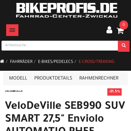
0
TOGGLE NAVIGATION
FAHRRÄDER
E-BIKES/PEDELECS
E-CROSS/TREKKING
MODELL
PRODUKTDETAILS
RAHMENRECHNER
-31.5%
VeloDeVille SEB990 SUV
SMART 27,5" Enviolo