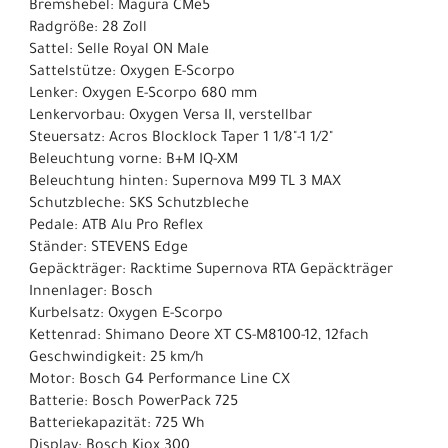
Bremshebel: Magura CMe5
Radgröße: 28 Zoll
Sattel: Selle Royal ON Male
Sattelstütze: Oxygen E-Scorpo
Lenker: Oxygen E-Scorpo 680 mm
Lenkervorbau: Oxygen Versa II, verstellbar
Steuersatz: Acros Blocklock Taper 1 1/8"-1 1/2"
Beleuchtung vorne: B+M IQ-XM
Beleuchtung hinten: Supernova M99 TL 3 MAX
Schutzbleche: SKS Schutzbleche
Pedale: ATB Alu Pro Reflex
Ständer: STEVENS Edge
Gepäckträger: Racktime Supernova RTA Gepäckträger
Innenlager: Bosch
Kurbelsatz: Oxygen E-Scorpo
Kettenrad: Shimano Deore XT CS-M8100-12, 12fach
Geschwindigkeit: 25 km/h
Motor: Bosch G4 Performance Line CX
Batterie: Bosch PowerPack 725
Batteriekapazität: 725 Wh
Display: Bosch Kiox 300