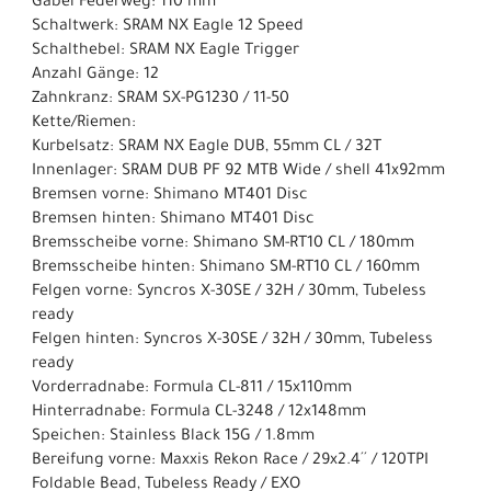
Gabel Federweg: 110 mm
Schaltwerk: SRAM NX Eagle 12 Speed
Schalthebel: SRAM NX Eagle Trigger
Anzahl Gänge: 12
Zahnkranz: SRAM SX-PG1230 / 11-50
Kette/Riemen:
Kurbelsatz: SRAM NX Eagle DUB, 55mm CL / 32T
Innenlager: SRAM DUB PF 92 MTB Wide / shell 41x92mm
Bremsen vorne: Shimano MT401 Disc
Bremsen hinten: Shimano MT401 Disc
Bremsscheibe vorne: Shimano SM-RT10 CL / 180mm
Bremsscheibe hinten: Shimano SM-RT10 CL / 160mm
Felgen vorne: Syncros X-30SE / 32H / 30mm, Tubeless
ready
Felgen hinten: Syncros X-30SE / 32H / 30mm, Tubeless
ready
Vorderradnabe: Formula CL-811 / 15x110mm
Hinterradnabe: Formula CL-3248 / 12x148mm
Speichen: Stainless Black 15G / 1.8mm
Bereifung vorne: Maxxis Rekon Race / 29x2.4´´ / 120TPI
Foldable Bead, Tubeless Ready / EXO