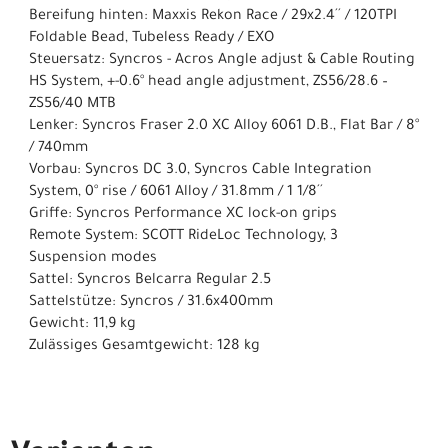
Bereifung hinten: Maxxis Rekon Race / 29x2.4´´ / 120TPI
Foldable Bead, Tubeless Ready / EXO
Steuersatz: Syncros - Acros Angle adjust & Cable Routing
HS System, +-0.6° head angle adjustment, ZS56/28.6 –
ZS56/40 MTB
Lenker: Syncros Fraser 2.0 XC Alloy 6061 D.B., Flat Bar / 8°
/ 740mm
Vorbau: Syncros DC 3.0, Syncros Cable Integration
System, 0° rise / 6061 Alloy / 31.8mm / 1 1/8´´
Griffe: Syncros Performance XC lock-on grips
Remote System: SCOTT RideLoc Technology, 3
Suspension modes
Sattel: Syncros Belcarra Regular 2.5
Sattelstütze: Syncros / 31.6x400mm
Gewicht: 11,9 kg
Zulässiges Gesamtgewicht: 128 kg