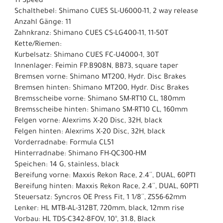
11 Speed
Schalthebel: Shimano CUES SL-U6000-11, 2 way release
Anzahl Gänge: 11
Zahnkranz: Shimano CUES CS-LG400-11, 11-50T
Kette/Riemen:
Kurbelsatz: Shimano CUES FC-U4000-1, 30T
Innenlager: Feimin FP.B908N, BB73, square taper
Bremsen vorne: Shimano MT200, Hydr. Disc Brakes
Bremsen hinten: Shimano MT200, Hydr. Disc Brakes
Bremsscheibe vorne: Shimano SM-RT10 CL, 180mm
Bremsscheibe hinten: Shimano SM-RT10 CL, 160mm
Felgen vorne: Alexrims X-20 Disc, 32H, black
Felgen hinten: Alexrims X-20 Disc, 32H, black
Vorderradnabe: Formula CL51
Hinterradnabe: Shimano FH-QC300-HM
Speichen: 14 G, stainless, black
Bereifung vorne: Maxxis Rekon Race, 2.4´´, DUAL, 60PTI
Bereifung hinten: Maxxis Rekon Race, 2.4´´, DUAL, 60PTI
Steuersatz: Syncros OE Press Fit, 1 1/8´´, ZS56-62mm
Lenker: HL MTB-AL-312BT, 720mm, black, 12mm rise
Vorbau: HL TDS-C342-8FOV, 10°, 31.8, Black