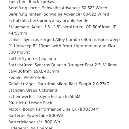
Speichen: Black Spokes
Bereifung vorne: Schwalbe Advancer 60-622 Wired
Bereifung hinten: Schwalbe Advancer 60-622 Wired
Schutzbleche: Curana alloy profile Fender
Steuersatz: Acros, 1.5´´- 1.5´´, semi integ. OD 50/61mm, ID
44/55mm
Lenker: Syncros Forged Alloy Combo 680mm, Backsweep
9°, Upsweep 8°, 70mm, with front Light mount and Kiox
300 mount
Sattel: Syncros Capilano
Sattelstütze: Syncros Duncan Dropper Post 2.5, 31.6mm,
S&M 361mm, L&XL 403mm
Pedale: VP VPE-506
Gepäckträger: Racktime Micro Rack SnapIt 2.0 27KG
Ständer: Ursus Kickstand
Scheinwerfer: Lezyne Fusion E550SM
Rücklicht: Lezyne Rack
Motor: Bosch Performance Line CX (BDU384Y)
Batterie: PowerTube 800Wh
Batteriekapazität: 800 Wh