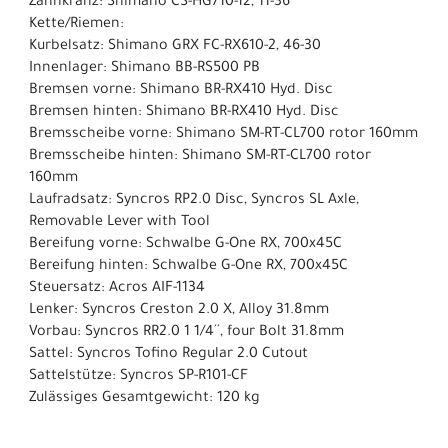
Zahnkranz: Shimano CS-HG710-12, 11-36
Kette/Riemen:
Kurbelsatz: Shimano GRX FC-RX610-2, 46-30
Innenlager: Shimano BB-RS500 PB
Bremsen vorne: Shimano BR-RX410 Hyd. Disc
Bremsen hinten: Shimano BR-RX410 Hyd. Disc
Bremsscheibe vorne: Shimano SM-RT-CL700 rotor 160mm
Bremsscheibe hinten: Shimano SM-RT-CL700 rotor
160mm
Laufradsatz: Syncros RP2.0 Disc, Syncros SL Axle,
Removable Lever with Tool
Bereifung vorne: Schwalbe G-One RX, 700x45C
Bereifung hinten: Schwalbe G-One RX, 700x45C
Steuersatz: Acros AIF-1134
Lenker: Syncros Creston 2.0 X, Alloy 31.8mm
Vorbau: Syncros RR2.0 1 1/4´´, four Bolt 31.8mm
Sattel: Syncros Tofino Regular 2.0 Cutout
Sattelstütze: Syncros SP-R101-CF
Zulässiges Gesamtgewicht: 120 kg