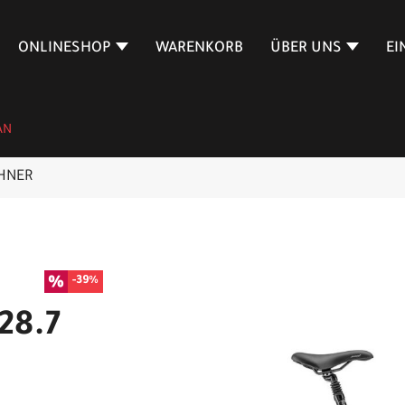
ONLINESHOP
WARENKORB
ÜBER UNS
EI
AN
HNER
-39%
28.7