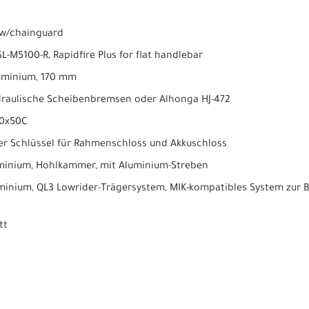
T w/chainguard
L-M5100-R, Rapidfire Plus for flat handlebar
luminium, 170 mm
raulische Scheibenbremsen oder Alhonga HJ-472
00x50C
her Schlüssel für Rahmenschloss und Akkuschloss
minium, Hohlkammer, mit Aluminium-Streben
minium, QL3 Lowrider-Trägersystem, MIK-kompatibles System zur 
tt