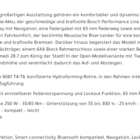
r großartigen Ausstattung gehören ein komfortabler und dynamisc
-Akku, der geschmeidige und kraftvolle Bosch Performance Line 
y mit Navigation, eine Federgabel mit 63 mm Federweg sowie ein
n Fahrkomfort, der berühmte Moustache Riser-Lenker für eine kom
 und kraftvolle Bremsen. Darüber hinaus begeistert das Modell 
äckträger, einem AXA Block Rahmenschloss sowie einer starken B
i 28.7 zum König der Stadt! In der Open-Modellvariante mit Tie
ndshöhe und vereinfacht dadurch das Auf- und Absteigen.
6061 T4-T6, konifizierte Hydroforming-Rohre, in den Rahmen int
 Zugführung
mit einstellbarer Federvorspannung und Lockout-Funktion, 63 mm
e 250 W – 35/65 Nm – Unterstützung von 55 bis 300 % – 25 km/h – 
 – kompakt – leicht
Wh
ktion, Smart connectivity, Bluetooth kompatibel, Navigation, Lock 