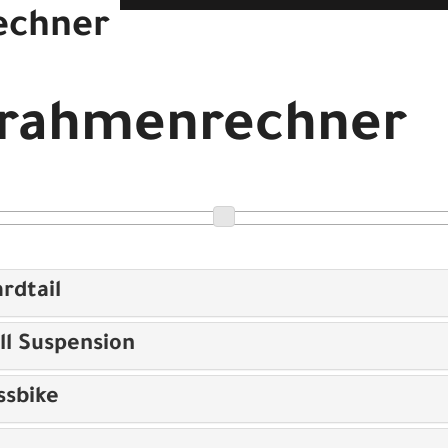
echner
EN L
drahmenrechner
rdtail
ll Suspension
ssbike