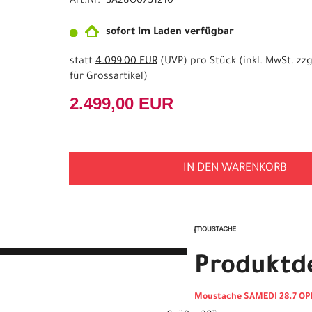
Art.Nr. SA28O0751210
sofort im Laden verfügbar
statt
4.099,00 EUR
(
UVP
) pro Stück (inkl. MwSt. zzg
für Grossartikel
)
2.499,00 EUR
IN DEN WARENKORB
Produktde
Moustache SAMEDI 28.7 OP