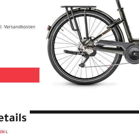
l.
Versandkosten
tails
EN L