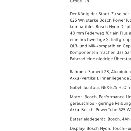
Größe: 28``
Der König der Stadt! Zu seine
625 Wh starke Bosch PowerTube
kompatibles Bosch Nyon Displa
40 mm Federweg für ein Plus a
eine hochwertige Schaltgruppe
QL3- und MIK-kompatiblen Gep
Komponenten machen das Samed
Fahrrad eine niedrige Übersta
Rahmen: Samedi 28, Aluminium 
Akku (vertikal), innenliegende
Gabel: Suntour, NEX-E25 HLO 
Motor: Bosch, Performance Lin
geräuschlos – geringe Reibung
Akku: Bosch, PowerTube 625 
Batterieladegerät: Bosch, 4Ah
Display: Bosch Nyon, Touch-Fun