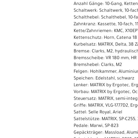
Anzahl Gänge: 10-Gang, Kette
Schaltwerk: Schaltwerk, 10-fa
Schalthebel: Schalthebel, 10-f
Zahnkranz: Kassette, 10-fach, 
Kette/Zahnriemen: KMC, X10EP
Kettenschutz: Horn, Catena 18
Kurbelsatz: MATRIX, Delta, 38 
Bremse: Clarks, M2, hydrauli
Bremsscheibe: VR 180 mm, HR 
Bremshebel: Clarks, M2
Felgen: Hohlkammer, Aluminium
Speichen: Edelstahl, schwarz
Lenker: MATRIX by Ergotec, Er
Vorbau: MATRIX by Ergotec, Oc
Steuersatz: MATRIX, semi-integr
Griffe: MATRIX, VLG-1777D2, Erg
Sattel: Selle Royal, Ariel
Sattelstütze: MATRIX, SP-C255
Pedale: Marwi, SP-823
Gepäckträger: Massload, Alumi