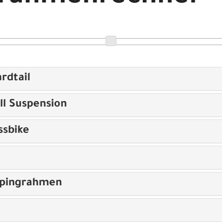
rdtail
ll Suspension
ssbike
opingrahmen