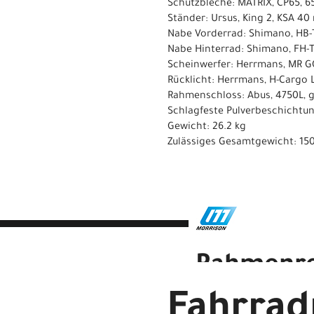
Schutzbleche: MATRIX, CP65, 6
Ständer: Ursus, King 2, KSA 4
Nabe Vorderrad: Shimano, HB
Nabe Hinterrad: Shimano, FH-T
Scheinwerfer: Herrmans, MR GO
Rücklicht: Herrmans, H-Cargo 
Rahmenschloss: Abus, 4750L, g
Schlagfeste Pulverbeschichtun
Gewicht: 26.2 kg
Zulässiges Gesamtgewicht: 15
Rahmenr
Fahrra
MORRISON E 6.0 500 Diaman