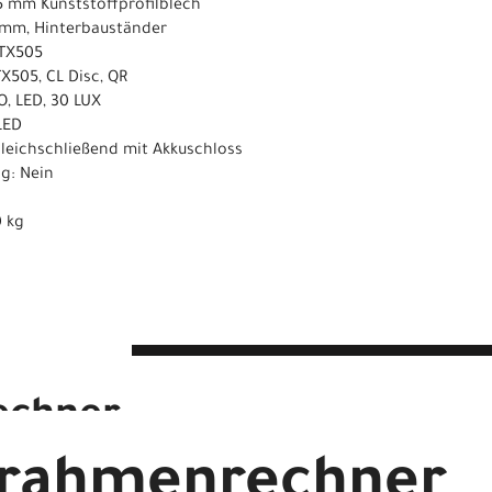
5 mm Kunststoffprofilblech
0 mm, Hinterbauständer
-TX505
X505, CL Disc, QR
, LED, 30 LUX
LED
leichschließend mit Akkuschloss
g: Nein
0 kg
echner
drahmenrechner
t 28 Zoll 60 cm