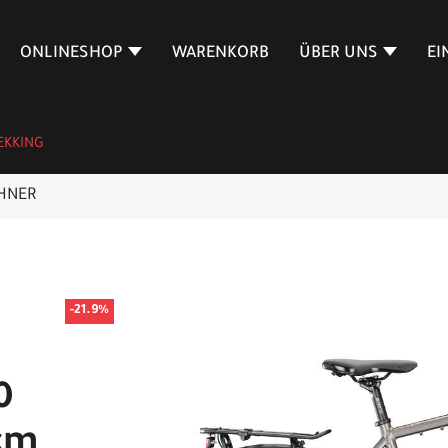
ONLINESHOP
WARENKORB
ÜBER UNS
EI
EKKING
HNER
-21.9%
0
 cm