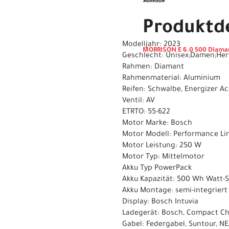
Produktde
Modelljahr: 2023
MORRISON E 6.0 500 Diaman
Geschlecht: Unisex;Damen;Her
Rahmen: Diamant
Rahmenmaterial: Aluminium
Reifen: Schwalbe, Energizer Act
Ventil: AV
ETRTO: 55-622
Motor Marke: Bosch
Motor Modell: Performance Li
Motor Leistung: 250 W
Motor Typ: Mittelmotor
Akku Typ PowerPack
Akku Kapazität: 500 Wh Watt-
Akku Montage: semi-integriert
Display: Bosch Intuvia
Ladegerät: Bosch, Compact Ch
Gabel: Federgabel, Suntour, N