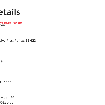
tails
t 28 Zoll 60 cm
ren
ive Plus, Reflex, 55-622
ne
Stunden
arger, 2A
EX-E25-DS