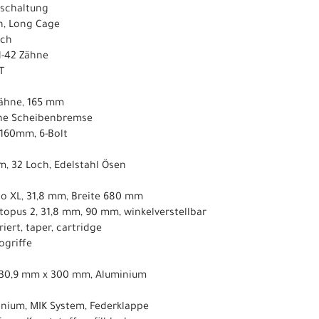
nschaltung
ch, Long Cage
ach
11-42 Zähne
T
Zähne, 165 mm
sche Scheibenbremse
160mm, 6-Bolt
, 32 Loch, Edelstahl Ösen
go XL, 31,8 mm, Breite 680 mm
topus 2, 31,8 mm, 90 mm, winkelverstellbar
iert, taper, cartridge
ogriffe
, 30,9 mm x 300 mm, Aluminium
nium, MIK System, Federklappe