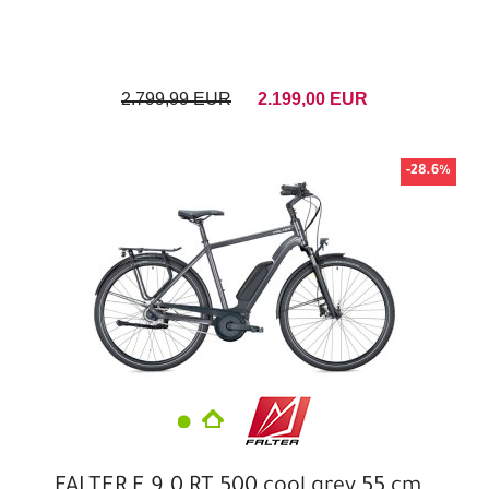
2.799,99 EUR
2.199,00 EUR
-28.6%
FALTER E 9.0 RT 500 cool grey 55 cm