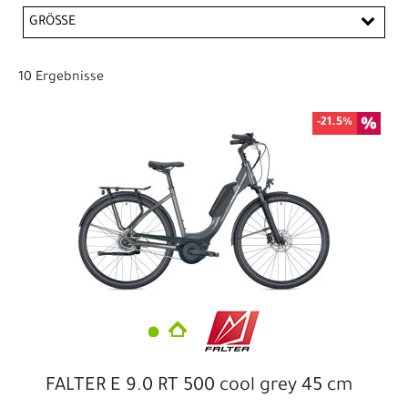
PREISFILTER ANWENDEN
E-City/Urban
E-Cross/Trekking
Kinderräder
GRÖSSE
Klappräder
16``
20``
24``
28``
18"
10 Ergebnisse
-21.5%
FALTER E 9.0 RT 500 cool grey 45 cm