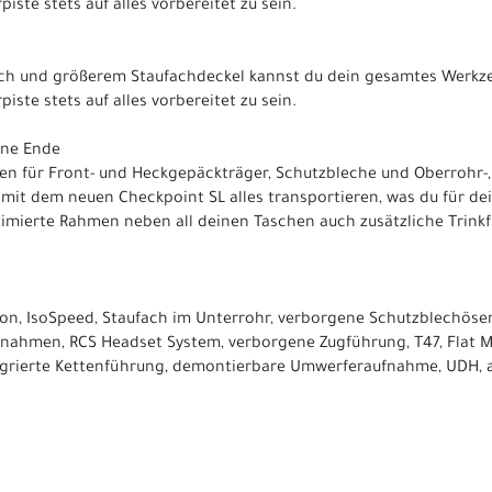
iste stets auf alles vorbereitet zu sein.
 und größerem Staufachdeckel kannst du dein gesamtes Werkzeu
iste stets auf alles vorbereitet zu sein.
hne Ende
n für Front- und Heckgepäckträger, Schutzbleche und Oberrohr-
h mit dem neuen Checkpoint SL alles transportieren, was du für d
mierte Rahmen neben all deinen Taschen auch zusätzliche Trinkf
on, IsoSpeed, Staufach im Unterrohr, verborgene Schutzblechöse
nahmen, RCS Headset System, verborgene Zugführung, T47, Flat 
grierte Kettenführung, demontierbare Umwerferaufnahme, UDH, 