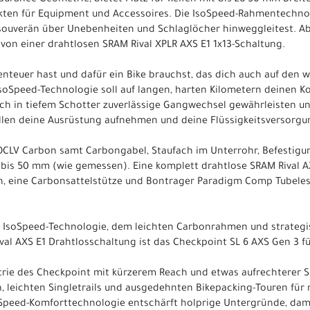
kten für Equipment und Accessoires. Die IsoSpeed-Rahmentechn
 souverän über Unebenheiten und Schlaglöcher hinweggleitest. A
von einer drahtlosen SRAM Rival XPLR AXS E1 1x13-Schaltung.
enteuer hast und dafür ein Bike brauchst, das dich auch auf den
IsoSpeed-Technologie soll auf langen, harten Kilometern deinen Ko
ch in tiefem Schotter zuverlässige Gangwechsel gewährleisten un
llen deine Ausrüstung aufnehmen und deine Flüssigkeitsversorgu
OCLV Carbon samt Carbongabel, Staufach im Unterrohr, Befestig
n bis 50 mm (wie gemessen). Eine komplett drahtlose SRAM Rival A
, eine Carbonsattelstütze und Bontrager Paradigm Comp Tubeles
 IsoSpeed-Technologie, dem leichten Carbonrahmen und strategi
al AXS E1 Drahtlosschaltung ist das Checkpoint SL 6 AXS Gen 3 f
rie des Checkpoint mit kürzerem Reach und etwas aufrechterer Si
 leichten Singletrails und ausgedehnten Bikepacking-Touren für
Speed-Komforttechnologie entschärft holprige Untergründe, dami