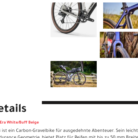
tails
 Era White/Buff Beige
 ist ein Carbon-Gravelbike für ausgedehnte Abenteuer. Sein leich
durance Geometrie, bietet Platz für Reifen mit bis zu 50 mm Bre