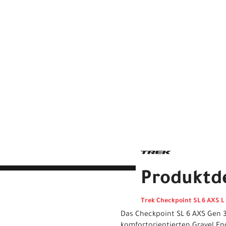
Produktde
Trek Checkpoint SL 6 AXS L
Das Checkpoint SL 6 AXS Gen 3
komfortorientierten Gravel En