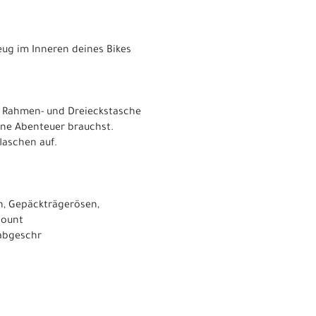
g im Inneren deines Bikes
, Rahmen- und Dreieckstasche
eine Abenteuer brauchst.
laschen auf.
n, Gepäckträgerösen,
Mount
abgeschr