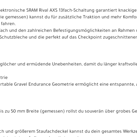
elektronische SRAM Rival AXS 13fach-Schaltung garantiert knacki
wie gemessen) kannst du für zusätzliche Traktion und mehr Komfo
 fahren.
ach und den zahlreichen Befestigungsmöglichkeiten an Rahmen u
Schutzbleche und die perfekt auf das Checkpoint zugeschnittene
aglöcher und ermüdende Unebenheiten, damit du länger kraftvoller
trie
table Gravel Endurance Geometrie ermöglicht eine entspannte, a
 bis zu 50 mm Breite (gemessen) rollst du souverän über grobes Ge
 und größerem Staufachdeckel kannst du dein gesamtes Werkzeu