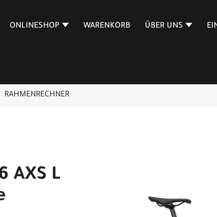
ONLINESHOP
WARENKORB
ÜBER UNS
EI
RAHMENRECHNER
6 AXS L
e