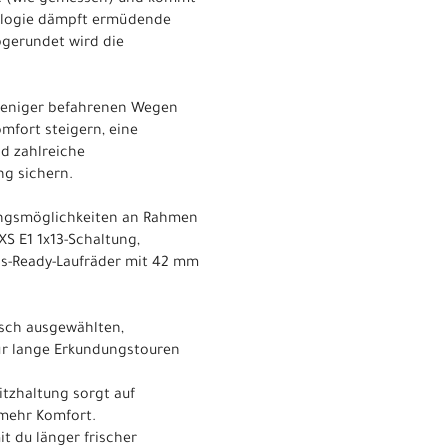
ologie dämpft ermüdende
bgerundet wird die
 weniger befahrenen Wegen
mfort steigern, eine
d zahlreiche
ng sichern.
ungsmöglichkeiten an Rahmen
XS E1 1x13-Schaltung,
s-Ready-Laufräder mit 42 mm
sch ausgewählten,
ür lange Erkundungstouren
tzhaltung sorgt auf
 mehr Komfort.
t du länger frischer