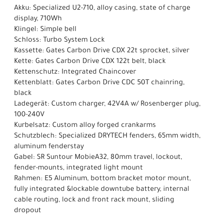
Akku: Specialized U2-710, alloy casing, state of charge
display, 710Wh
Klingel: Simple bell
Schloss: Turbo System Lock
Kassette: Gates Carbon Drive CDX 22t sprocket, silver
Kette: Gates Carbon Drive CDX 122t belt, black
Kettenschutz: Integrated Chaincover
Kettenblatt: Gates Carbon Drive CDC 50T chainring,
black
Ladegerät: Custom charger, 42V4A w/ Rosenberger plug,
100-240V
Kurbelsatz: Custom alloy forged crankarms
Schutzblech: Specialized DRYTECH fenders, 65mm width,
aluminum fenderstay
Gabel: SR Suntour MobieA32, 80mm travel, lockout,
fender-mounts, integrated light mount
Rahmen: E5 Aluminum, bottom bracket motor mount,
fully integrated &lockable downtube battery, internal
cable routing, lock and front rack mount, sliding
dropout