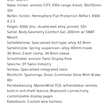
disc, 180mm
Nabe, hinten: enviolo CITY, 310% range, 6-bolt, 10x135mm,
32h
Reifen, hinten: Hemisphere Flat Protection Reflect, 650b
X 2.3
Felgen: 650b disc, double-wall alloy, pinned, 32h
Sattel: Body Geometry Comfort Gel, 200mm w/ SWAT
Mount
Sattelklemme: Specialized bolt-type, alloy, 42.9mm
Sattelstütze: Spring suspension, alloy, 40mm travel,
30.9mm, 2-bolt clamp, 34.9mm sleeve
Schalthebel: enviolo Twist Display Pure
Speiche: DT Swiss Industry
Vorbau: Specialized integrated stem
Rücklicht: Spanninga, Stvzo, Commuter Glow With Brake
XEr
Fernbedienung: MasterMind TCD, w/handlebar remote,
built-in anti-theft feature, Bluetooth connectivity,
customizable display pages
Kabelbaum: Custom wire harness