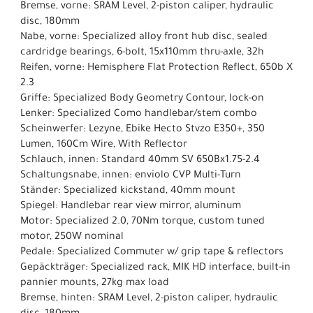
Bremse, vorne: SRAM Level, 2-piston caliper, hydraulic
disc, 180mm
Nabe, vorne: Specialized alloy front hub disc, sealed
cardridge bearings, 6-bolt, 15x110mm thru-axle, 32h
Reifen, vorne: Hemisphere Flat Protection Reflect, 650b X
2.3
Griffe: Specialized Body Geometry Contour, lock-on
Lenker: Specialized Como handlebar/stem combo
Scheinwerfer: Lezyne, Ebike Hecto Stvzo E350+, 350
Lumen, 160Cm Wire, With Reflector
Schlauch, innen: Standard 40mm SV 650Bx1.75-2.4
Schaltungsnabe, innen: enviolo CVP Multi-Turn
Ständer: Specialized kickstand, 40mm mount
Spiegel: Handlebar rear view mirror, aluminum
Motor: Specialized 2.0, 70Nm torque, custom tuned
motor, 250W nominal
Pedale: Specialized Commuter w/ grip tape & reflectors
Gepäckträger: Specialized rack, MIK HD interface, built-in
pannier mounts, 27kg max load
Bremse, hinten: SRAM Level, 2-piston caliper, hydraulic