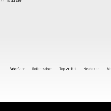
00 - 14.00 Uhr
Fahrräder
Rollentrainer
Top Artikel
Neuheiten
Ma