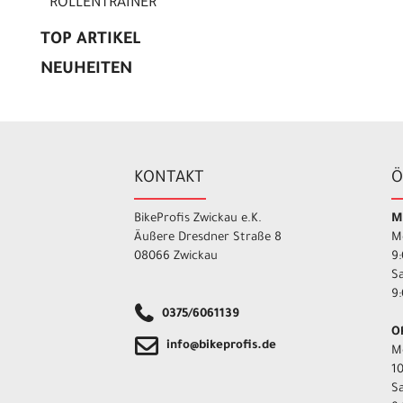
ROLLENTRAINER
TOP ARTIKEL
NEUHEITEN
KONTAKT
Ö
BikeProfis Zwickau e.K.
M
Äußere Dresdner Straße 8
M
08066 Zwickau
9:
S
9:
0375/6061139
O
info@bikeprofis.de
M
10
S