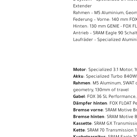
Extender
Rahmen – M5 Aluminium, Geo
Federung – Vorne: 140 mm FOX
Hinten: 130 mm GENIE - FOX F
Antrieb – SRAM Eagle 90 Schal
Laufräder – Specialized Alumi
Motor
: Specialized 3.1 Motor
Akku
: Specialized Turbo 840W
Rahmen
: M5 Aluminum, SWAT d
geometry, 130mm of travel
Gabel
: FOX 36 SL Performance
Dämpfer hinten
: FOX FLOAT P
Bremse vorne
: SRAM Motive Br
Bremse hinten
: SRAM Motive B
Kassette
: SRAM GX Transmissio
Kette
: SRAM 70 Transmission 