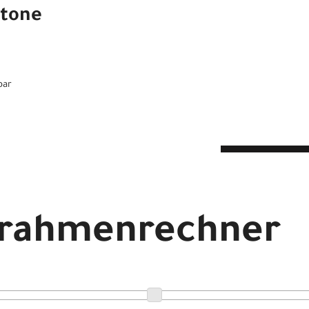
stone
bar
echner
drahmenrechner
mp Alloy Satin East Sierras / Sandstone Metallic S5