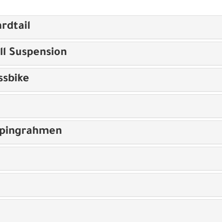
rdtail
ll Suspension
ssbike
opingrahmen