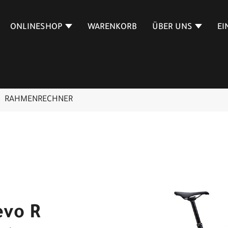
ONLINESHOP
WARENKORB
ÜBER UNS
EI
RAHMENRECHNER
evo R