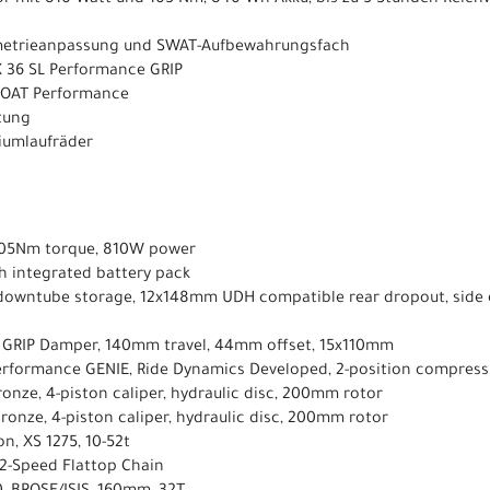
metrieanpassung und SWAT-Aufbewahrungsfach
 36 SL Performance GRIP
LOAT Performance
tung
niumlaufräder
, 105Nm torque, 810W power
h integrated battery pack
owntube storage, 12x148mm UDH compatible rear dropout, side en
, GRIP Damper, 140mm travel, 44mm offset, 15x110mm
erformance GENIE, Ride Dynamics Developed, 2-position compres
onze, 4-piston caliper, hydraulic disc, 200mm rotor
ronze, 4-piston caliper, hydraulic disc, 200mm rotor
n, XS 1275, 10-52t
12-Speed Flattop Chain