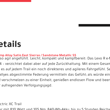
tails
mp Alloy Satin East Sierras / Sandstone Metallic S5
e so agil angefühlt. Leicht, kompakt und kampfbereit: Das Levo R e
4 – verzichtet dabei aber auf jede Zurückhaltung. Mit einem Gesa
 es auf jedem Trail ein noch direkteres und agileres Fahrgefühl. Se
allyes abgestimmte Federung vermitteln das Gefühl; als würde ein
R verschmelzen zu einer Einheit, genießen endlosen Flow und be
r aufregenden Verfolgungsjagd.
ctric XC Trail
tor mit 810 Watt und 105 Nm, 840-Wh-Akku, bis zu 5 Stunden Reic