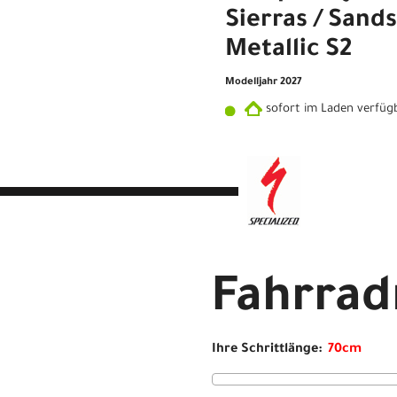
Sierras / Sand
Metallic S2
Modelljahr 2027
sofort im Laden verfüg
Rahmenr
Fahrra
Specialized Turbo Levo R Co
Ihre Schrittlänge: