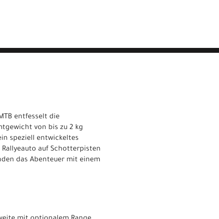
-MTB entfesselt die
mtgewicht von bis zu 2 kg
in speziell entwickeltes
 Rallyeauto auf Schotterpisten
enden das Abenteuer mit einem
hweite mit optionalem Range