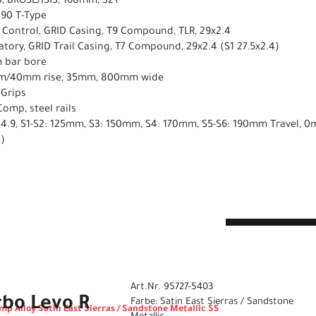
0, BROSE/ISIS, 160mm, 32T
 90 T-Type
il Control, GRID Casing, T9 Compound, TLR, 29x2.4
atory, GRID Trail Casing, T7 Compound, 29x2.4 (S1 27.5x2.4)
m bar bore
30mm/40mm rise, 35mm, 800mm wide
 Grips
omp, steel rails
 34.9, S1-S2: 125mm, S3: 150mm, S4: 170mm, S5-S6: 190mm Travel, 
z)
n
Art.Nr. 95727-5403
rbo Levo R
Farbe: Satin East Sierras / Sandstone
mp Alloy Satin East Sierras / Sandstone Metallic S5