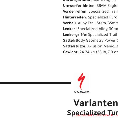
Kurbelgarnitur
: SRAM Eagle 7
Umwerfer hinten
: SRAM Eagle
Vorderreifen
: Specialized Tra
Hinterreifen
: Specialized Purg
Vorbau
: Alloy Trail Stem, 35m
Lenker
: Specialized Alloy, 
Lenkergriffe
: Specialized Trail
Sattel
: Body Geometry Power C
Sattelstütze
: X-Fusion Manic,
Gewicht
: 24.24 kg (53 lb, 7.0 o
Variante
Specialized Tu
Specialized Turbo Levo R Co