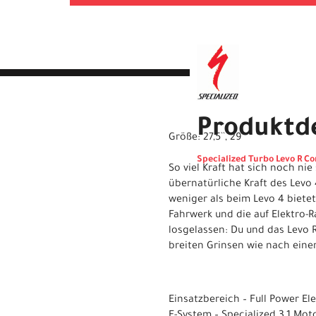
Produktde
Größe: 27,5``, 29``
Specialized Turbo Levo R Co
So viel Kraft hat sich noch ni
übernatürliche Kraft des Levo 
weniger als beim Levo 4 bietet
Fahrwerk und die auf Elektro-R
losgelassen: Du und das Levo 
breiten Grinsen wie nach eine
Einsatzbereich – Full Power Ele
E-System – Specialized 3.1 Mo