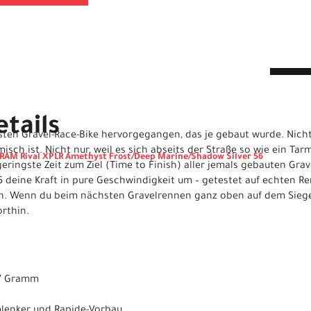
tails
sten Gravel-Race-Bike hervorgegangen, das je gebaut wurde. Nicht nu
isch ist. Nicht nur, weil es sich abseits der Straße so wie ein Ta
SRAM Rival XPLR Amethyst Frost/Deep Marine/Shadow Silver 56
 geringste Zeit zum Ziel (Time to Finish) aller jemals gebauten Grave
5 deine Kraft in pure Geschwindigkeit um – getestet auf echten R
n. Wenn du beim nächsten Gravelrennen ganz oben auf dem Sieg
orthin.
97 Gramm
mlenker und Rapide-Vorbau