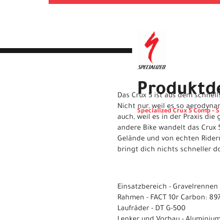
Produktde
Das Crux 5 ist aus dem schnell
Nicht nur, weil es so aerodynam
Specialized Crux 5 Comp - 
auch, weil es in der Praxis die
andere Bike wandelt das Crux 
Gelände und von echten Rider
bringt dich nichts schneller d
Einsatzbereich - Gravelrennen
Rahmen - FACT 10r Carbon: 8
Laufräder - DT G-500
Lenker und Vorbau - Aluminiu