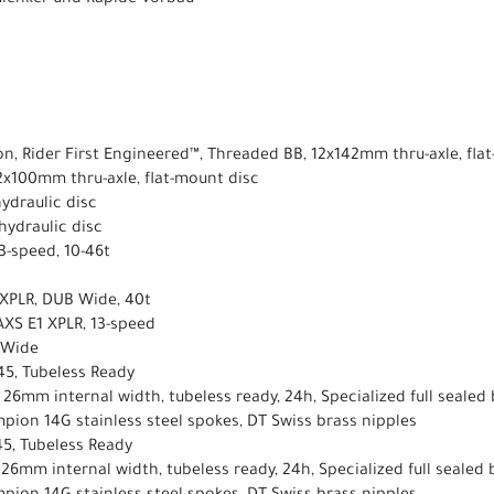
on, Rider First Engineered™, Threaded BB, 12x142mm thru-axle, fl
2x100mm thru-axle, flat-mount disc
hydraulic disc
 hydraulic disc
13-speed, 10-46t
 XPLR, DUB Wide, 40t
AXS E1 XPLR, 13-speed
 Wide
45, Tubeless Ready
 26mm internal width, tubeless ready, 24h, Specialized full sealed 
pion 14G stainless steel spokes, DT Swiss brass nipples
45, Tubeless Ready
 26mm internal width, tubeless ready, 24h, Specialized full sealed 