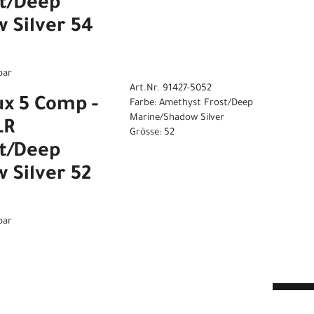
t/Deep
 Silver 54
bar
Art.Nr. 91427-5052
ux 5 Comp -
Farbe: Amethyst Frost/Deep
Marine/Shadow Silver
LR
Grösse: 52
t/Deep
 Silver 52
bar