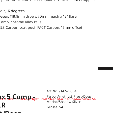
pion 14G stainless steel spokes, DT Swiss brass nipples
bolt, -6 degrees
 Gear, 118.9mm drop x 70mm reach x 12º flare
omp, chrome alloy rails
SL8 Carbon seat post, FACT Carbon, 15mm offset
n
Art.Nr. 91427-5054
ux 5 Comp -
Farbe: Amethyst Frost/Deep
SRAM Rival XPLR Amethyst Frost/Deep Marine/Shadow Silver 56
Marine/Shadow Silver
LR
Grösse: 54