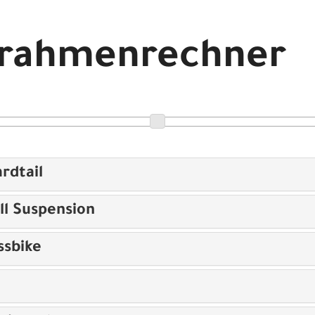
echner
drahmenrechner
SRAM Rival XPLR Amethyst Frost/Deep Marine/Shadow Silver 56
rdtail
ll Suspension
ssbike