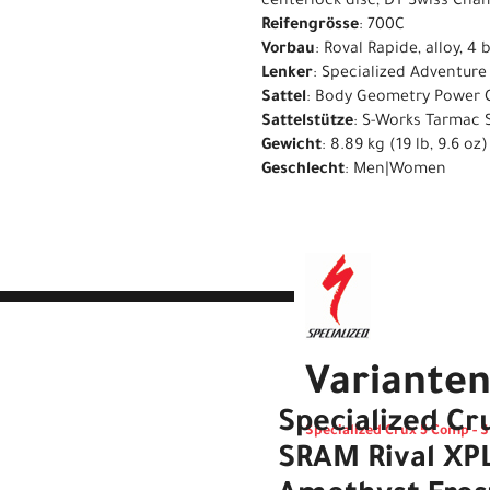
centerlock disc, DT Swiss Cham
Reifengrösse
: 700C
Vorbau
: Roval Rapide, alloy, 4 
Lenker
: Specialized Adventure
Sattel
: Body Geometry Power C
Sattelstütze
: S-Works Tarmac 
Gewicht
: 8.89 kg (19 lb, 9.6 oz)
Geschlecht
: Men|Women
Variante
Specialized Cr
Specialized Crux 5 Comp - 
SRAM Rival XP