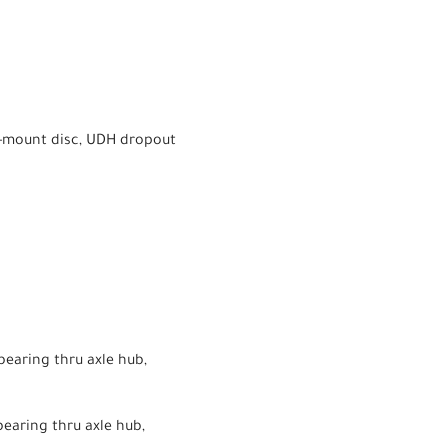
at-mount disc, UDH dropout
bearing thru axle hub,
bearing thru axle hub,