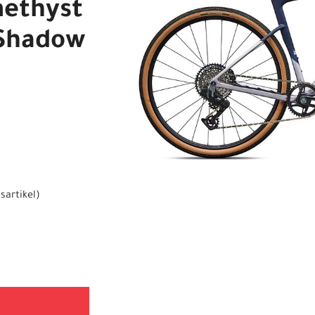
methyst
/Shadow
sartikel
)